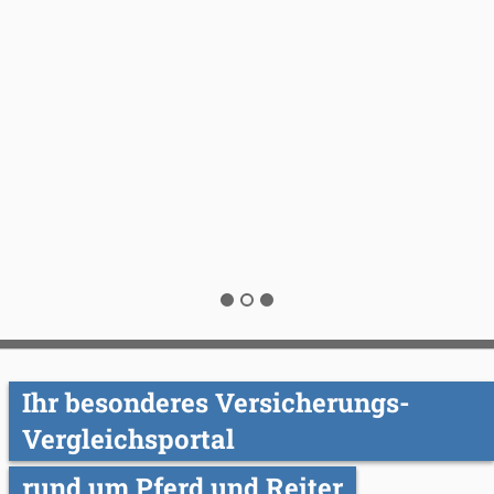
Unfälle passieren unerwartet und können extrem teure
Operationen nach sich ziehen. Eine Pferde OP
Versicherung stellt Geld für eine Operation zur Verfügung
und kann Ihr Pferd retten.
MEHR DAZU
Ihr besonderes Versicherungs-
Vergleichsportal
rund um Pferd und Reiter