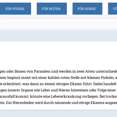
FÜR PFERDE
FÜR REITER
FÜR HUNDE
F
en oder Bissen von Parasiten und werden in zwei Arten unterschiede
em beginnt meist mit einer kahlen roten Stelle mit kleinen Pickeln, a
erleichtert, was dann zu einem eitrigen Ekzem führt. Dabei handelt es
 innerer Organe wie Leber und Nieren hinweisen oder Folge einer S
rausfall kommt, könnte eine Lebererkrankung vorliegen. Bei troc
in. Ein Nierenleiden wird durch nässende und eitrige Ekzeme angeze