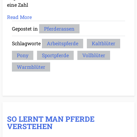
eine Zahl
Read More
Gepostet in
Pferderassen
Schlagworte
Arbeitspferde
Kaltblüter
Pony
Sportpferde
Vollblüter
Warmblüter
SO LERNT MAN PFERDE
VERSTEHEN