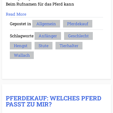
Beim Rufnamen für das Pferd kann
Read More
Gepostet in
Allgemein
Pferdekauf
Schlagworte
Anfänger
Geschlecht
Hengst
Stute
Tierhalter
Wallach
PFERDEKAUF: WELCHES PFERD
PASST ZU MIR?