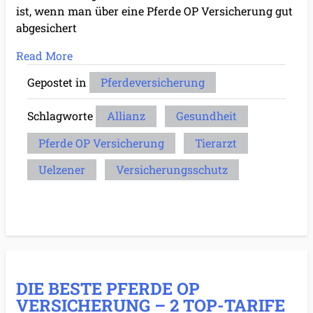
ist, wenn man über eine Pferde OP Versicherung gut
abgesichert
Read More
Gepostet in
Pferdeversicherung
Schlagworte
Allianz
Gesundheit
Pferde OP Versicherung
Tierarzt
Uelzener
Versicherungsschutz
DIE BESTE PFERDE OP
VERSICHERUNG – 2 TOP-TARIFE