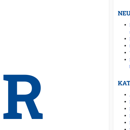
NEU
ER
KAT