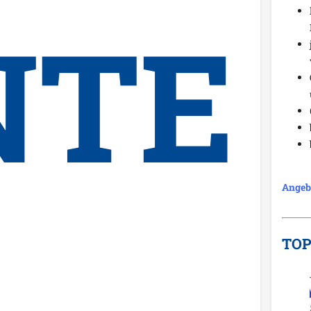
NTE
Angeb
TO