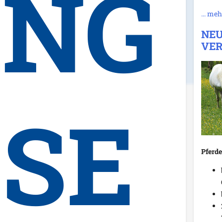
ANG
... meh
NEU
VER
SE
Pferde