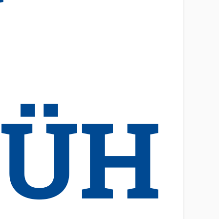
U
RÜH