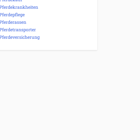
Pferdekrankheiten
Pferdepflege
Pferderassen
Pferdetransporter
Pferdeversicherung