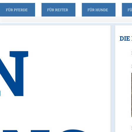
FÜR PFERDE
FÜR REITER
FÜR HUNDE
F
N
DIE