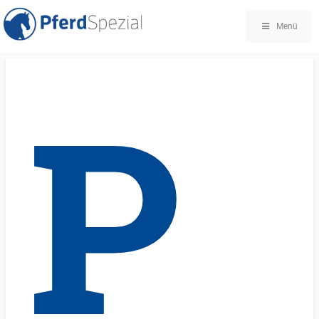
Menü
P